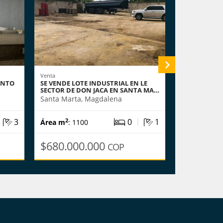
Venta
Venta
ENTO
SE VENDE LOTE INDUSTRIAL EN LE
SE VENDE A
SECTOR DE DON JACA EN SANTA MA…
MARTA
Santa Marta, Magdalena
Santa Marta
|
|
3
0
1
2
2
Área m
: 1100
Área m
: 75
$680.000.000
$300.00
COP