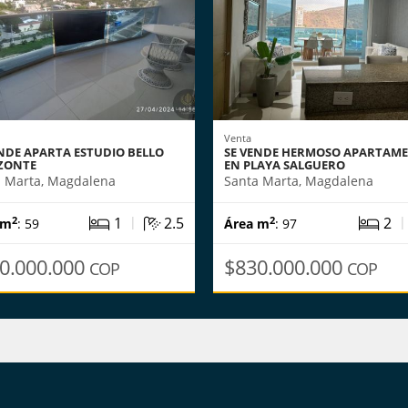
Venta
ENDE APARTA ESTUDIO BELLO
SE VENDE HERMOSO APARTAM
ZONTE
EN PLAYA SALGUERO
a Marta, Magdalena
Santa Marta, Magdalena
|
1
2.5
2
2
2
 m
: 59
Área m
: 97
0.000.000
$830.000.000
COP
COP