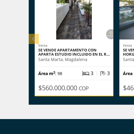
Venta
Venta
SE VENDE APARTAMENTO CON
SE V
APARTA ESTUDIO INCLUIDO EN EL R…
HORI
Santa Marta, Magdalena
Sant
|
3
3
2
Área m
: 98
Área
$560.000.000
$46
COP