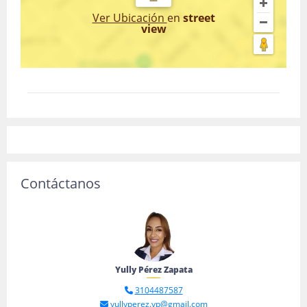
Ver Ubicación
en
street
view
Contáctanos
Yully Pérez Zapata
3104487587
yullyperez.yp@gmail.com