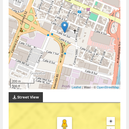
200 m
500 ft
Leaflet
| Wasi - ©
OpenStreetMap
Street View