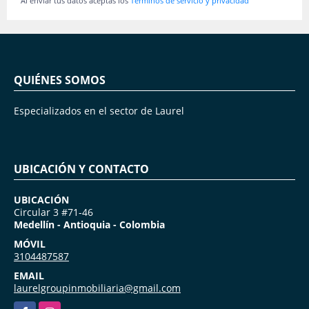
Al enviar tus datos aceptas los
Términos de servicio y privacidad
QUIÉNES SOMOS
Especializados en el sector de Laurel
UBICACIÓN Y CONTACTO
UBICACIÓN
Circular 3 #71-46
Medellín - Antioquia - Colombia
MÓVIL
3104487587
EMAIL
laurelgroupinmobiliaria@gmail.com
Facebook
Instagram