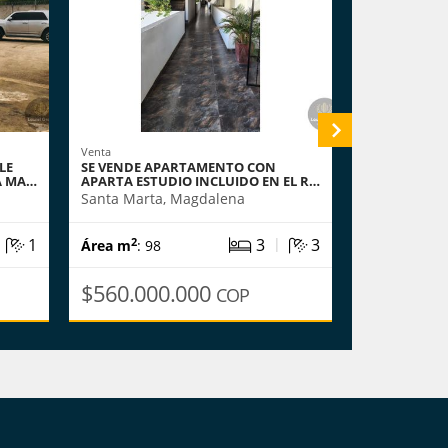
Venta
Venta
LE
SE VENDE APARTAMENTO CON
SE VENDE H
A MA…
APARTA ESTUDIO INCLUIDO EN EL R…
EN PLAYA S
Santa Marta, Magdalena
Santa Marta
|
|
1
3
3
2
2
Área m
: 98
Área m
: 21
$560.000.000
$1.997.
COP