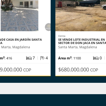
Venta
NDE CASA EN JARDÍN SANTA
SE VENDE LOTE INDUSTRIAL EN 
TA
SECTOR DE DON JACA EN SANT
a Marta, Magdalena
Santa Marta, Magdalena
|
7
4
0
2
2
 m
: 416
Área m
: 1100
9.000.000
$680.000.000
COP
COP