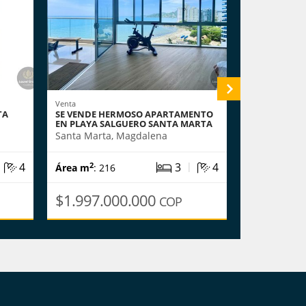
Venta
Venta
TA
SE VENDE HERMOSO APARTAMENTO
SE VENDE AP
EN PLAYA SALGUERO SANTA MARTA
HORIZONTE
Santa Marta, Magdalena
Santa Marta
|
|
4
3
4
2
2
Área m
: 216
Área m
: 59
$1.997.000.000
$460.00
COP