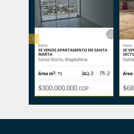
Venta
Venta
SE VENDE APARTAMENTO EN SANTA
SE VE
MARTA
SECT
Santa Marta, Magdalena
Sant
|
3
2
2
Área m
: 75
Área
$300.000.000
$68
COP