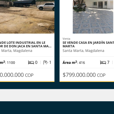
Venta
NDE LOTE INDUSTRIAL EN LE
SE VENDE CASA EN JARDÍN SAN
OR DE DON JACA EN SANTA MA…
MARTA
a Marta, Magdalena
Santa Marta, Magdalena
|
0
1
7
2
2
 m
: 1100
Área m
: 416
0.000.000
$799.000.000
COP
COP