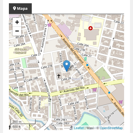
Mapa
+
−
200 m
500 ft
Leaflet
| Wasi - ©
OpenStreetMap