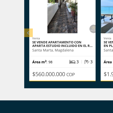
Venta
Venta
SE VENDE APARTAMENTO CON
SE V
APARTA ESTUDIO INCLUIDO EN EL R…
EN P
Santa Marta, Magdalena
Sant
|
3
3
2
Área m
: 98
Área
$560.000.000
$1.
COP