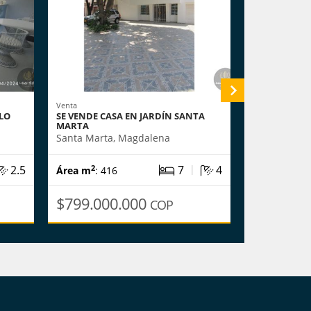
Venta
Venta
LLO
SE VENDE CASA EN JARDÍN SANTA
SE VENDE H
MARTA
EN PLAYA S
Santa Marta, Magdalena
Santa Marta
|
2.5
7
4
2
2
Área m
: 416
Área m
: 97
$799.000.000
$830.00
COP