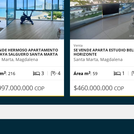
Venta
ENDE HERMOSO APARTAMENTO
SE VENDE APARTA ESTUDIO BE
LAYA SALGUERO SANTA MARTA
HORIZONTE
a Marta, Magdalena
Santa Marta, Magdalena
|
|
3
4
1
2
2
 m
: 216
Área m
: 59
997.000.000
$460.000.000
COP
COP