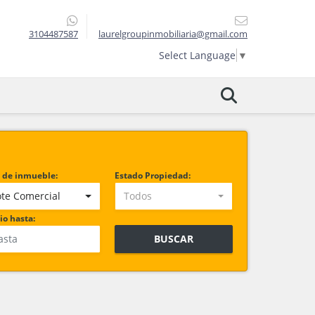
3104487587
laurelgroupinmobiliaria@gmail.com
Select Language
▼
 de inmueble:
Estado Propiedad:
ote Comercial
Todos
io hasta:
BUSCAR