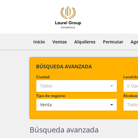
Inicio
Ventas
Alquileres
Permutar
Age
BÚSQUEDA AVANZADA
Ciudad:
Localid
Todos
0 Op
Tipo de negocio:
Alcobas
Venta
Todo
Búsqueda avanzada