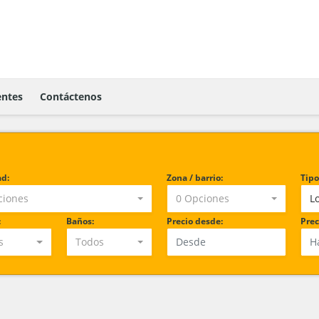
ntes
Contáctenos
ad:
Zona / barrio:
Tipo
ciones
0 Opciones
L
:
Baños:
Precio desde:
Prec
s
Todos