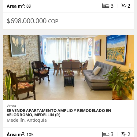
|
3
2
2
Área m
: 89
$698.000.000
COP
Venta
SE VENDE APARTAMENTO AMPLIO Y REMODELADO EN
VELODROMO, MEDELLIN (R)
Medellín, Antioquia
|
3
2
2
Área m
: 105